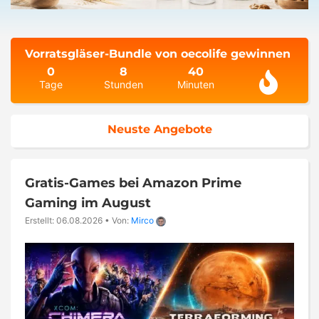
Vorratsgläser-Bundle von oecolife gewinnen
0
8
40
Tage
Stunden
Minuten
Neuste Angebote
Gratis-Games bei Amazon Prime
Gaming im August
Erstellt: 06.08.2026
•
Von:
Mirco