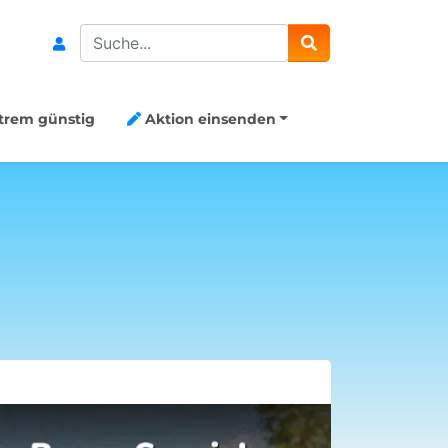
Search
trem günstig
Aktion einsenden
20€ Gutsch