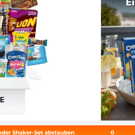
 oder Shaker-Set abstauben
0