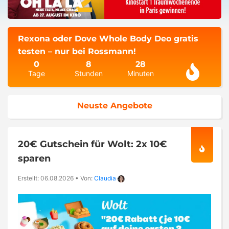
Rexona oder Dove Whole Body Deo gratis
testen – nur bei Rossmann!
0
8
28
Tage
Stunden
Minuten
Neuste Angebote
20€ Gutschein für Wolt: 2x 10€
sparen
Erstellt: 06.08.2026
•
Von:
Claudia