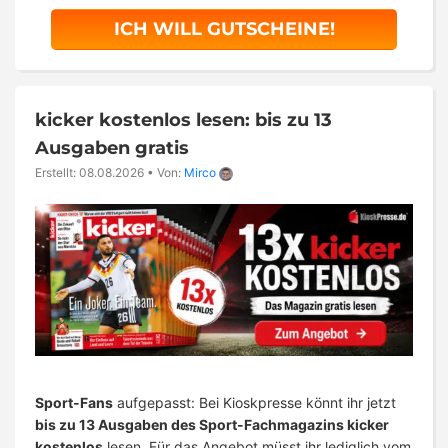
ICH WILL GUTSCHEINE!
kicker kostenlos lesen: bis zu 13
Ausgaben gratis
Erstellt: 08.08.2026
•
Von:
Mirco
Sport-Fans
aufgepasst: Bei Kioskpresse könnt ihr jetzt
bis zu 13 Ausgaben des Sport-Fachmagazins kicker
kostenlos
lesen. Für das Angebot müsst ihr lediglich vom