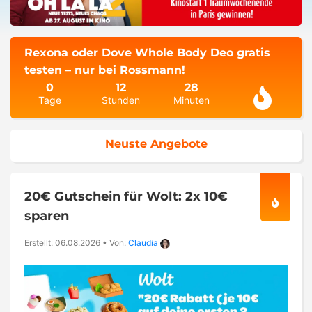
Rexona oder Dove Whole Body Deo gratis
testen – nur bei Rossmann!
0
12
28
Tage
Stunden
Minuten
Neuste Angebote
20€ Gutschein für Wolt: 2x 10€
sparen
Erstellt: 06.08.2026
•
Von:
Claudia