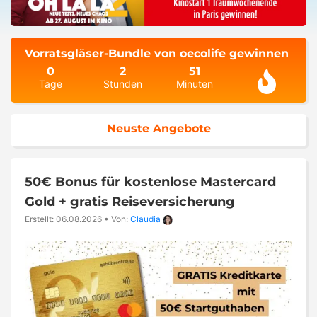
Vorratsgläser-Bundle von oecolife gewinnen
0
2
51
Tage
Stunden
Minuten
Neuste Angebote
50€ Bonus für kostenlose Mastercard
Gold + gratis Reiseversicherung
Erstellt: 06.08.2026
•
Von:
Claudia