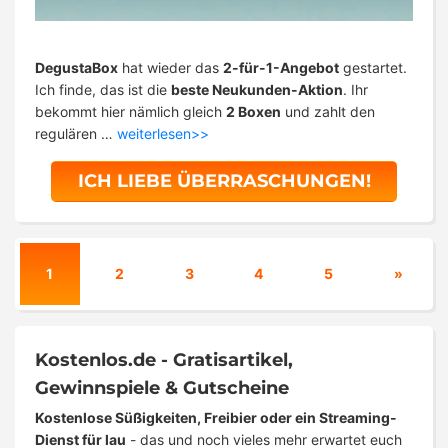
DegustaBox
hat wieder das
2-für-1-Angebot
gestartet.
Ich finde, das ist die
beste Neukunden-Aktion
. Ihr
bekommt hier nämlich gleich
2 Boxen
und zahlt den
regulären …
weiterlesen>>
ICH LIEBE ÜBERRASCHUNGEN!
1
2
3
4
5
»
Kostenlos.de - Gratisartikel,
Gewinnspiele & Gutscheine
Kostenlose Süßigkeiten, Freibier oder ein Streaming-
Dienst für lau
- das und noch vieles mehr erwartet euch