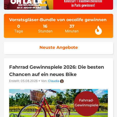
Vorratsgläser-Bundle von oecolife gewinnen
0
16
37
Tage
Stunden
Minuten
Neuste Angebote
Fahrrad Gewinnspiele 2026: Die besten
Chancen auf ein neues Bike
Erstellt: 05.08.2026
•
Von:
Claudia