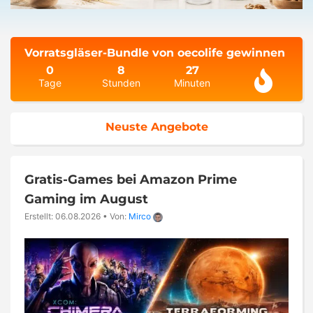
Vorratsgläser-Bundle von oecolife gewinnen
0
8
27
Tage
Stunden
Minuten
Neuste Angebote
Gratis-Games bei Amazon Prime
Gaming im August
Erstellt: 06.08.2026
•
Von:
Mirco