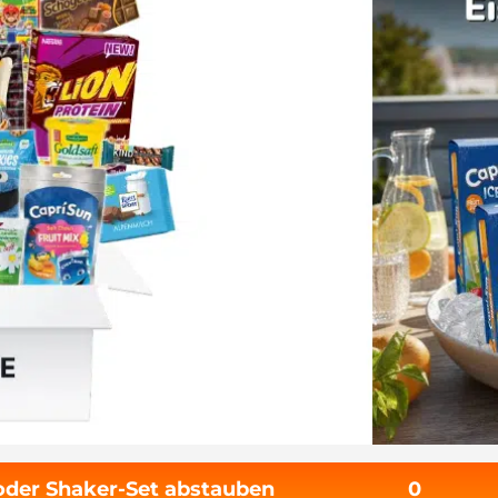
 oder Shaker-Set abstauben
0