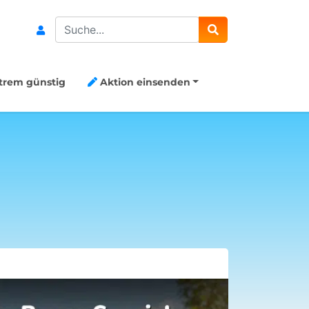
Search
trem günstig
Aktion einsenden
Aktion Me