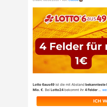
Lotto 6aus49
ist die mit Abstand
bekannteste L
Mio. €
. Bei
Lotto24
bekommt ihr
4 Felder
…
we
ICH W