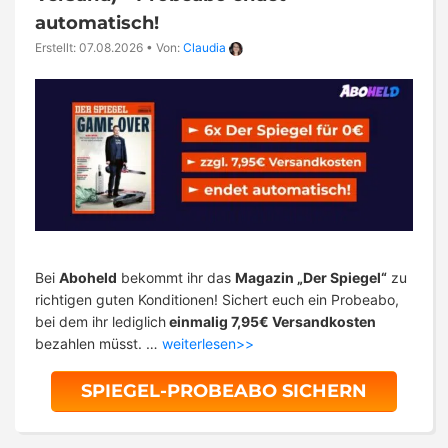
automatisch!
Erstellt: 07.08.2026
•
Von:
Claudia
Bei
Aboheld
bekommt ihr das
Magazin „Der Spiegel“
zu
richtigen guten Konditionen! Sichert euch ein Probeabo,
bei dem ihr lediglich
einmalig 7,95€ Versandkosten
bezahlen müsst. …
weiterlesen>>
SPIEGEL-PROBEABO SICHERN