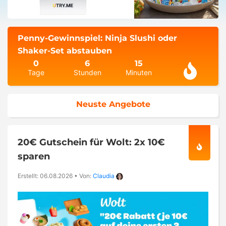
Penny-Gewinnspiel: Ninja Slushi oder
Shaker-Set abstauben
0
6
15
Tage
Stunden
Minuten
Neuste Angebote
20€ Gutschein für Wolt: 2x 10€
sparen
Erstellt: 06.08.2026
•
Von:
Claudia