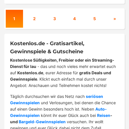
1
2
3
4
5
»
Kostenlos.de - Gratisartikel,
Gewinnspiele & Gutscheine
Kostenlose Süßigkeiten, Freibier oder ein Streaming-
Dienst für lau
- das und noch vieles mehr erwartet euch
auf
Kostenlos.de
, eurer Adresse für
gratis Deals und
Gewinnspiele
. Klickt euch einfach mal durch unser
Angebot: Anschauen und Teilnehmen kostet nichts!
Täglich durchsuchen wir das Netz nach
seriösen
Gewinnspielen
und Verlosungen, bei denen die Chance
auf einen Gewinn besonders hoch ist. Neben
Auto-
Gewinnspielen
könnt ihr euer Glück auch bei
Reisen
-
und
Bargeld-Gewinnspielen
versuchen. Ihr wollt
gewinnen und euer Glück dabei nicht dem Zufall