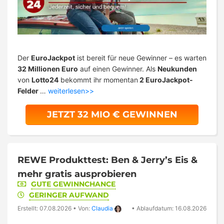
Der
EuroJackpot
ist bereit für neue Gewinner – es warten
32 Millionen Euro
auf einen Gewinner. Als
Neukunden
von
Lotto24
bekommt ihr momentan
2 EuroJackpot-
Felder
…
weiterlesen>>
JETZT 32 MIO € GEWINNEN
REWE Produkttest: Ben & Jerry’s Eis &
mehr gratis ausprobieren
GUTE GEWINNCHANCE
GERINGER AUFWAND
Erstellt: 07.08.2026
•
Von:
Claudia
•
Ablaufdatum: 16.08.2026