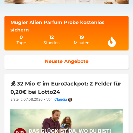
Mugler Alien Parfum Probe kostenlos
sichern
0
12
19
Tage
Stunden
Minuten
Neuste Angebote
💰 32 Mio € im EuroJackpot: 2 Felder für
0,20€ bei Lotto24
Erstellt: 07.08.2026
•
Von:
Claudia