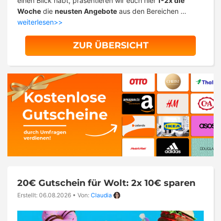
einen Blick habt, präsentieren wir euch hier
1-2x die
Woche
die
neusten Angebote
aus den Bereichen …
weiterlesen>>
ZUR ÜBERSICHT
20€ Gutschein für Wolt: 2x 10€ sparen
Erstellt: 06.08.2026
•
Von:
Claudia