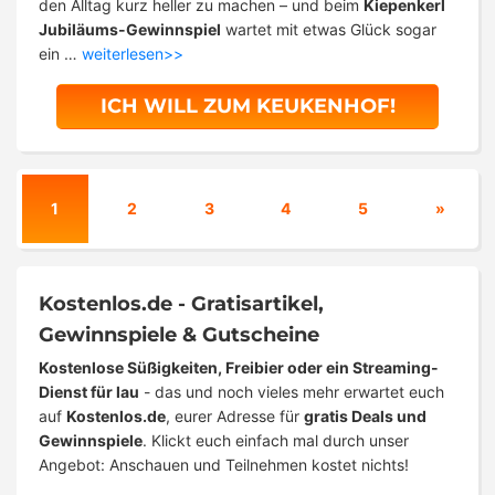
den Alltag kurz heller zu machen – und beim
Kiepenkerl
Jubiläums-Gewinnspiel
wartet mit etwas Glück sogar
ein …
weiterlesen>>
ICH WILL ZUM KEUKENHOF!
1
2
3
4
5
»
Kostenlos.de - Gratisartikel,
Gewinnspiele & Gutscheine
Kostenlose Süßigkeiten, Freibier oder ein Streaming-
Dienst für lau
- das und noch vieles mehr erwartet euch
auf
Kostenlos.de
, eurer Adresse für
gratis Deals und
Gewinnspiele
. Klickt euch einfach mal durch unser
Angebot: Anschauen und Teilnehmen kostet nichts!