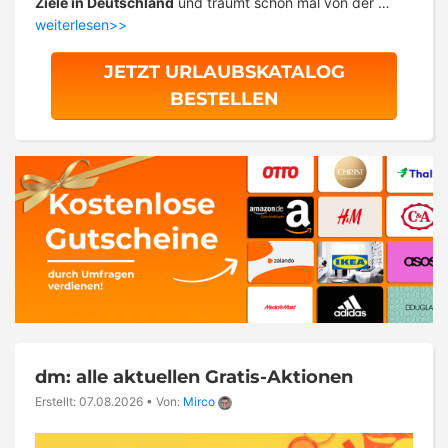
Ziele in Deutschland
und träumt schon mal von der …
weiterlesen>>
JETZT URLAUBSKATALOG
BESTELLEN
dm: alle aktuellen Gratis-Aktionen
Erstellt: 07.08.2026
•
Von:
Mirco