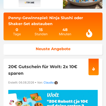
Penny-Gewinnspiel: Ninja Slushi oder
Shaker-Set abstauben
0
15
48
Tage
Stunden
Minuten
Neuste Angebote
20€ Gutschein für Wolt: 2x 10€
sparen
Erstellt: 06.08.2026
•
Von:
Claudia