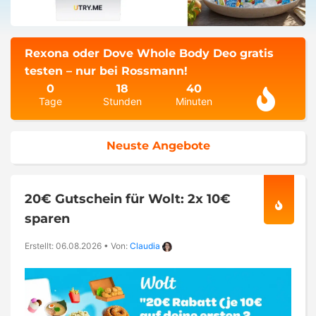
Rexona oder Dove Whole Body Deo gratis
testen – nur bei Rossmann!
0
18
40
Tage
Stunden
Minuten
Neuste Angebote
20€ Gutschein für Wolt: 2x 10€
sparen
Erstellt: 06.08.2026
•
Von:
Claudia