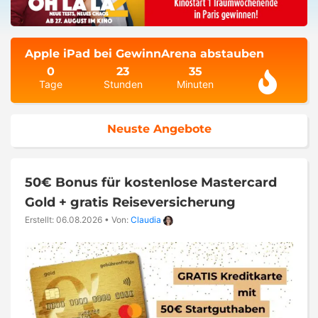
Apple iPad bei GewinnArena abstauben
0
23
35
Tage
Stunden
Minuten
Neuste Angebote
50€ Bonus für kostenlose Mastercard
Gold + gratis Reiseversicherung
Erstellt: 06.08.2026
•
Von:
Claudia