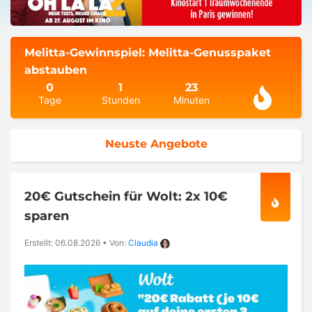
Melitta-Gewinnspiel: Melitta-Genusspaket
abstauben
0
1
23
Tage
Stunden
Minuten
Neuste Angebote
20€ Gutschein für Wolt: 2x 10€
sparen
Erstellt: 06.08.2026
•
Von:
Claudia